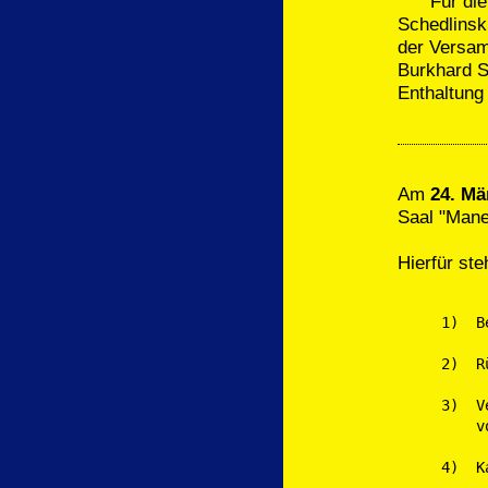
Für die W
Schedlinsk
der Versam
Burkhard S
Enthaltung
Am
24. Mä
Saal "Mane
Hierfür st
1)  B
2)  R
3)  V
    v
4)  K