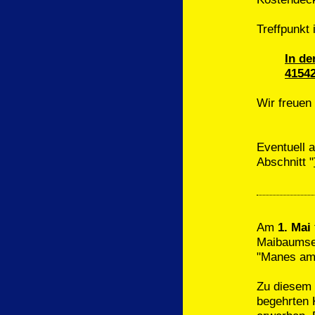
Treffpunkt 
In de
4154
Wir freuen
Eventuell 
Abschnitt "
Am
1. Mai
Maibaumset
"Manes am 
Zu diesem F
begehrten 