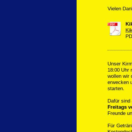
Vielen Dan
Ki
Ki
PD
Unser Kirm
18:00 Uhr 
wollen wir
erwecken u
starten.
Dafür sind
Freitags v
Freunde un
Für Geträn
Kostendeck