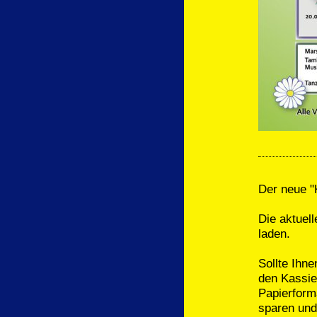
Der neue "K
Die aktuell
laden.
Sollte Ihne
den Kassie
Papierform
sparen und