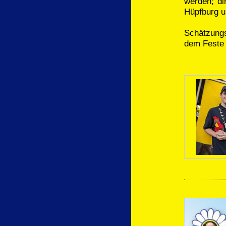
werden; di
Hüpfburg u
Schätzungs
dem Feste 