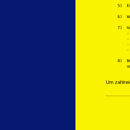
5)  E
6)  W
7)  G
    -
    -
    -
    -
8)  B
Um zahlrei