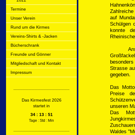
2022
Hahnenköni
Termine
Zahlreiche
auf Mundar
Unser Verein
Schülgen 
Rund um die Kirmes
konnte d
Rheinische
Vereins-Shirts & -Jacken
Bücherschrank
Anschlie
Freunde und Gönner
Großfacke
besonders 
Mitgliedschaft und Kontakt
Strasse au
Impressum
gegeben.
Das Motto
Preise d
Schützenv
Das Kirmesfest 2026
unseren M
startet in
Das Mot
34 :
13 : 51
Jungkirm
Tage : Std : Min
Zuschauer
Waldes "M