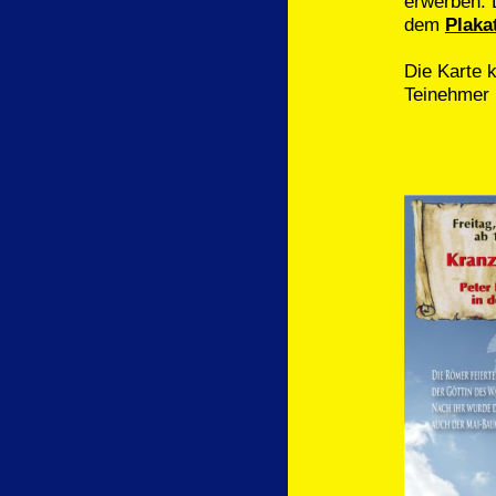
erwerben. 
dem
Plaka
Die Karte 
Teinehmer 