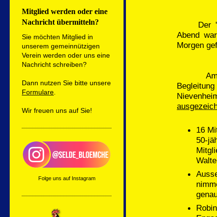
Mitglied werden oder eine
Nachricht übermitteln?
Der "Kön
Abend war
Sie möchten Mitglied in
Morgen gef
unserem gemeinnützigen
Verein werden oder uns eine
Nachricht schreiben?
Am Sonnt
Dann nutzen Sie bitte unsere
Begleitun
Formulare
.
Nievenhei
ausgezeic
Wir freuen uns auf Sie!
16 Mit
50-jä
Mitgl
Walte
Auss
Folge uns auf Instagram
nimm
genau
Robi