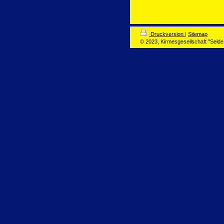
Druckversion
|
Sitemap
© 2023, Kirmesgesellschaft "Seld